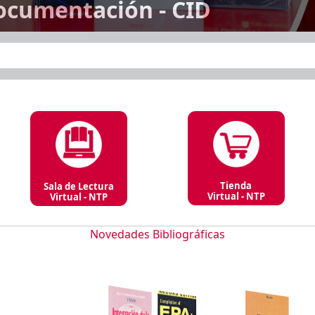
ocumentación - CID
Tienda
Sala de Lectura
Virtual - NTP
Virtual - NTP
Novedades Bibliográficas